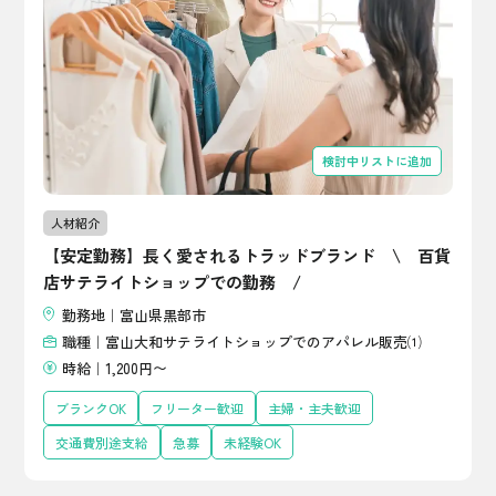
検討中リストに追加
人材紹介
【安定勤務】長く愛されるトラッドブランド \ 百貨
店サテライトショップでの勤務 /
勤務地｜富山県黒部市
職種｜富山大和サテライトショップでのアパレル販売⑴
時給｜1,200円〜
ブランクOK
フリーター歓迎
主婦・主夫歓迎
交通費別途支給
急募
未経験OK