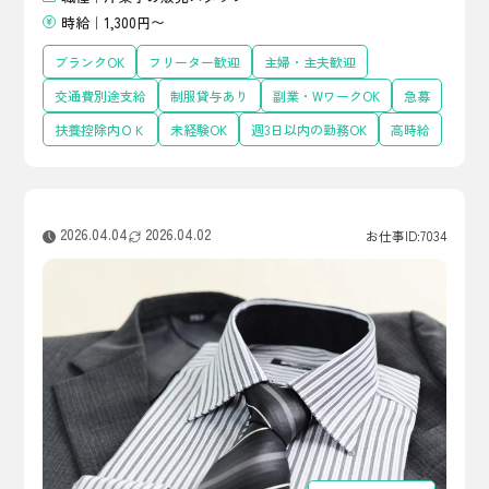
時給｜1,300円〜
ブランクOK
フリーター歓迎
主婦・主夫歓迎
交通費別途支給
制服貸与あり
副業・WワークOK
急募
扶養控除内ＯＫ
未経験OK
週3日以内の勤務OK
高時給
2026.04.04
2026.04.02
お仕事ID:7034