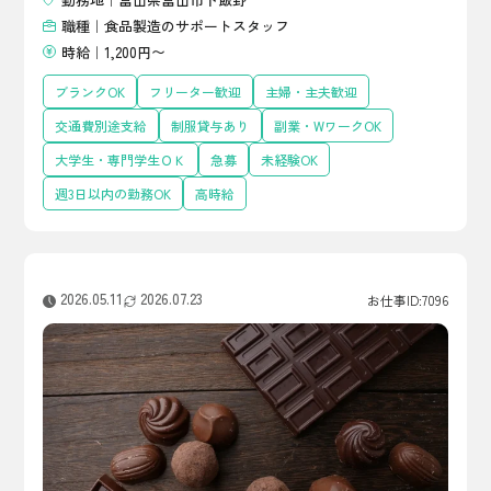
職種｜食品製造のサポートスタッフ
時給｜1,200円〜
ブランクOK
フリーター歓迎
主婦・主夫歓迎
交通費別途支給
制服貸与あり
副業・WワークOK
大学生・専門学生ＯＫ
急募
未経験OK
週3日以内の勤務OK
高時給
2026.05.11
2026.07.23
お仕事ID:7096