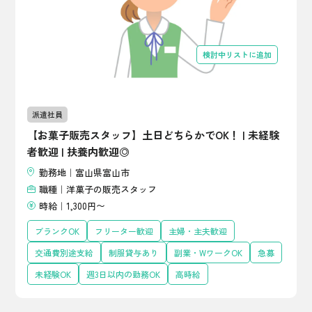
検討中リストに追加
派遣社員
【お菓子販売スタッフ】土日どちらかでOK！ | 未経験
者歓迎 | 扶養内歓迎◎
勤務地｜富山県富山市
職種｜洋菓子の販売スタッフ
時給｜1,300円〜
ブランクOK
フリーター歓迎
主婦・主夫歓迎
交通費別途支給
制服貸与あり
副業・WワークOK
急募
未経験OK
週3日以内の勤務OK
高時給