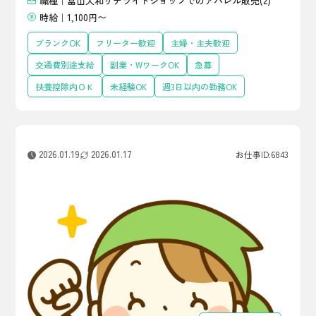
職種｜富山大和サテライトショップでのアパレル販売(2)
時給｜1,100円〜
ブランクOK
フリーター歓迎
主婦・主夫歓迎
交通費別途支給
副業・WワークOK
急募
扶養控除内ＯＫ
未経験OK
週3日以内の勤務OK
2026.01.19
2026.01.17
お仕事ID:6843