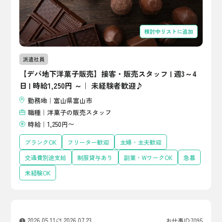
検討中リストに追加
派遣社員
【デパ地下洋菓子販売】接客・販売スタッフ | 週3～4
日 | 時給1,250円 ～｜ 未経験者歓迎♪
勤務地｜富山県富山市
職種｜洋菓子の販売スタッフ
時給｜1,250円〜
ブランクOK
フリーター歓迎
主婦・主夫歓迎
交通費別途支給
制服貸与あり
副業・WワークOK
急募
未経験OK
2026.05.11
2026.07.23
お仕事ID:7095