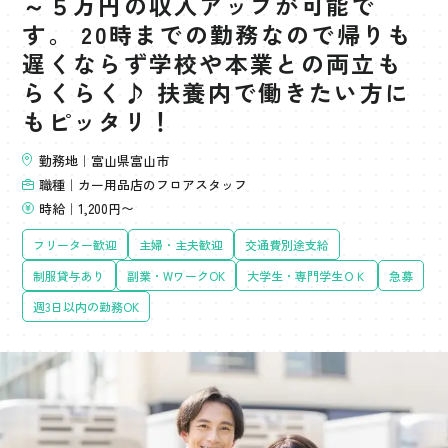
～５万円の収入アップが可能で
す。 20時までの勤務なので帰りも
遅くならず学校や本業との両立も
らくらく♪ 扶養内で働きたい方に
もピッタリ！
勤務地｜富山県富山市
職種｜カー用品店のフロアスタッフ
時給｜1,200円〜
フリーター歓迎
主婦・主夫歓迎
交通費別途支給
制服貸与あり
副業・WワークOK
大学生・専門学生ＯＫ
急募
週3日以内の勤務OK