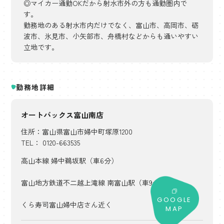
◎マイカー通勤OKだから射水市外の方も通勤圏内で
す。
勤務地のある射水市内だけでなく、富山市、高岡市、砺
波市、氷見市、小矢部市、舟橋村などからも通いやすい
立地です。
勤務地詳細
オートバックス富山南店
住所：富山県富山市婦中町塚原1200
TEL：
0120-663535
高山本線 婦中鵜坂駅（車6分）
富山地方鉄道不二越上滝線 南富山駅（車9分）
GOOGLE
くら寿司富山婦中店さん近く
MAP